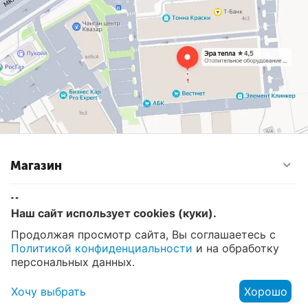
Магазин
Контакты
Наш сайт использует cookies (куки).
Продолжая просмотр сайта, Вы соглашаетесь с
Политикой конфиденциальности
и на обработку
© 2008 - 2026 Эра Тепла. Интернет магазин отопительных
систем и водоснабжения в Москве
персональных данных.
Хочу выбрать
Хорошо