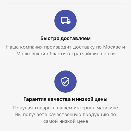
Серия водонагревателей Fora от популярной
российской компании Thermex выполнена по
классической схеме с накопительным баком из
нержавеющей стали и медным нагревательным
элементом. Это надежные, экономичные и
долговечные устройства с бюджетным ценником,
Быстро доставляем
не уступающие по качеству зарубежным аналогам.
Наша компания производит доставку по Москве и
Московской области в кратчайшие сроки
Гарантия качества и низкой цены
Покупая товары в нашем интернет магазине
Вы получаете качественную продукцию по
самой низкой цене