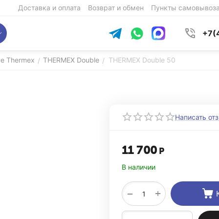
Доставка и оплата
Возврат и обмен
Пункты самовывоз
+7(
ые Thermex
THERMEX Double
THERMEX Double 50
/
/
Написать от
11 700
Р
В наличии
+
−