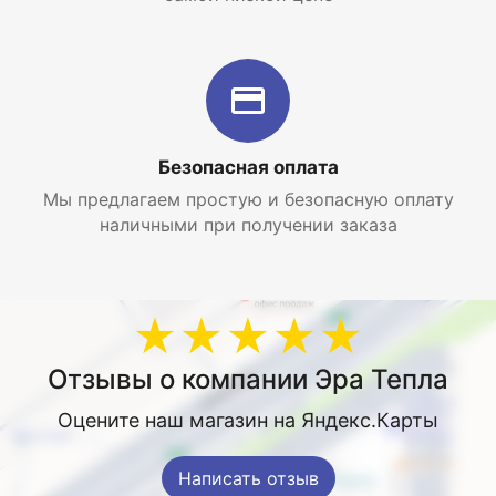
Самоочистка.
Самодиагностика.
Таймер.
Комфортный сон.
Безопасная оплата
Функция блокировки кнопок пульта.
Мы предлагаем простую и безопасную оплату
наличными при получении заказа
Теплый пуск.
Противопылевой фильтр высокой плотности.
Умное оттаивание.
★★★★★
Шумоизоляция компрессора.
Отзывы о компании Эра Тепла
Зимний комплект (опция).
Оцените наш магазин на Яндекс.Карты
Felicita – это модельный ряд настенных
кондиционеров 2025 года выпуска. Все сплит-
системы этой серии поддерживают режимы
Написать отзыв