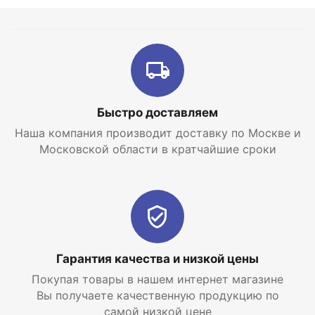
22, 28, 35).
Фильтр Silver Ion (для моделей с индексами 22, 28,
35).
Информативный пульт с яркой оранжевой
подсветкой.
Функция защиты от простуды.
Быстро доставляем
Наша компания производит доставку по Москве и
Антикоррозийное покрытие теплообменников
Московской области в кратчайшие сроки
Golden Fin.
Индикация утечки хладагента.
Автоматическая перезагрузка.
2-х стороннее подключение дренажа.
Защитная накладка на вентили (для моделей с
Гарантия качества и низкой цены
индексами 28, 35, 55, 75).
Покупая товары в нашем интернет магазине
Функция iFeel.
Вы получаете качественную продукцию по
самой низкой цене
Режим Турбо.