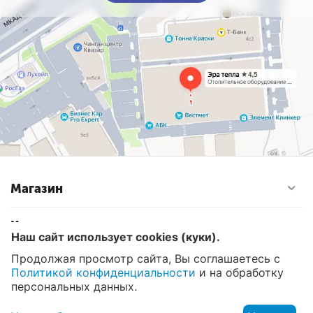
обогрева, кондиционирования, осушения и
вентиляции. Управление ими осуществляется либо
с пульта, входящего в комплект поставки, либо
через приложение в смартфоне (модуль Wi-Fi
встроен).
Магазин
Контакты
Наш сайт использует cookies (куки).
Продолжая просмотр сайта, Вы соглашаетесь с
Политикой конфиденциальности
и на обработку
© 2008 - 2026 Эра Тепла. Интернет магазин отопительных
систем и водоснабжения в Москве
персональных данных.