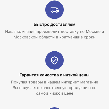
охлаждающий кожух.
Интернет-магазин отопительных систем и
Быстро доставляем
водоснабжения
EraTepla.ru
предлагает
купить
Наша компания производит доставку по Москве и
скважинный насос Grundfos SQE 1-50
по самой
Московской области в кратчайшие сроки
низкой цене с доставкой по Москве и Московской
области.
Гарантия качества и низкой цены
Покупая товары в нашем интернет магазине
Вы получаете качественную продукцию по
самой низкой цене