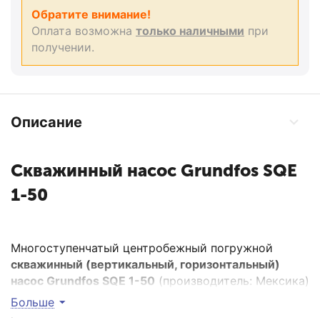
Обратите внимание!
Оплата возможна
только наличными
при
получении.
Описание
Скважинный насос Grundfos SQE
1-50
Многоступенчатый центробежный погружной
скважинный (вертикальный, горизонтальный)
насос Grundfos SQE 1-50
(производитель: Мексика)
мощностью 0,5 кВт из нержавеющей стали и
Больше
предназначен для систем водоснабжения и