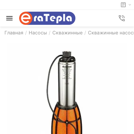
Главная
/
Насосы
/
Скважинные
/
Скважинные насос