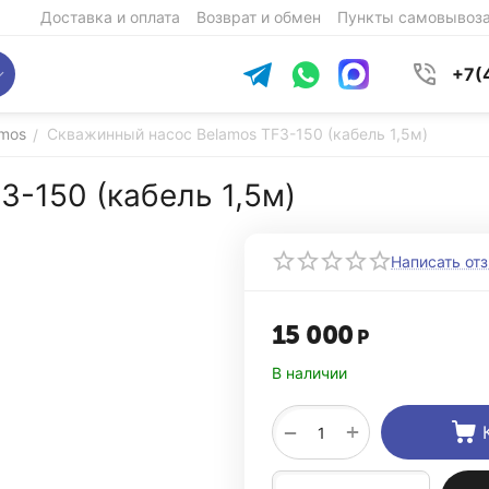
Доставка и оплата
Возврат и обмен
Пункты самовывоз
+7(
mos
Скважинный насос Belamos TF3-150 (кабель 1,5м)
/
-150 (кабель 1,5м)
Написать от
15 000
Р
В наличии
+
−