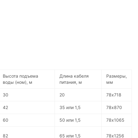
Высота подъема
Длина кабеля
Размеры,
воды (ном), м
питания, м
мм
30
20
78х718
42
35 или 1,5
78х870
60
50 или 1,5
78х1065
82
65 или 1,5
78х1256