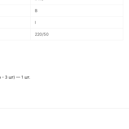
B
I
220/50
- 3 шт) — 1 шт.