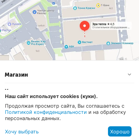
Магазин
Контакты
Наш сайт использует cookies (куки).
Продолжая просмотр сайта, Вы соглашаетесь с
Политикой конфиденциальности
и на обработку
© 2008 - 2026 Эра Тепла. Интернет магазин отопительных
систем и водоснабжения в Москве
персональных данных.
Хочу выбрать
Хорошо