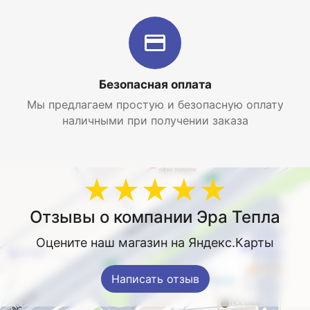
контактно-стыковой сварки.
Интернет-магазин отопительных систем и
водоснабжения EraTepla.ru предлагает купить
биметаллический радиатор Rifar SUPReMO 500 4
секции по самой низкой цене с доставкой по
Безопасная оплата
Москве и Московской области.
Мы предлагаем простую и безопасную оплату
наличными при получении заказа
★★★★★
Отзывы о компании Эра Тепла
Оцените наш магазин на Яндекс.Карты
Написать отзыв