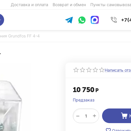
Доставка и оплата
Возврат и обмен
Пункты самовывоз
+7(
ния Grundfos FF 4-4
4
Написать от
10 750
Р
Предзаказ
+
−
Отложит