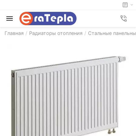
Главная
/
Радиаторы отопления
/
Стальные панельны