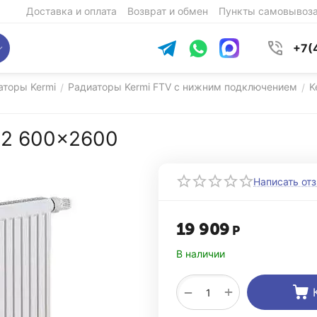
Доставка и оплата
Возврат и обмен
Пункты самовывоз
+7(
аторы Kermi
Радиаторы Kermi FTV с нижним подключением
K
/
/
 22 600x2600
Написать от
19 909
Р
В наличии
+
−