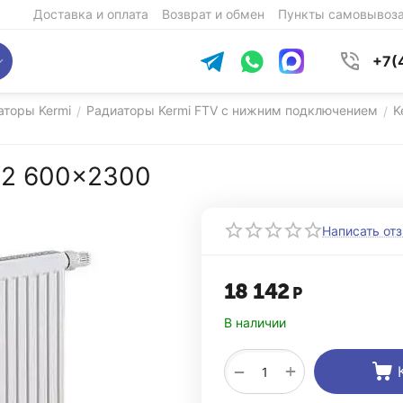
Доставка и оплата
Возврат и обмен
Пункты самовывоз
+7(
аторы Kermi
Радиаторы Kermi FTV с нижним подключением
K
/
/
 22 600x2300
Написать от
18 142
Р
В наличии
+
−