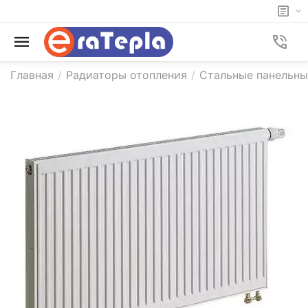
Главная
/
Радиаторы отопления
/
Стальные панельны