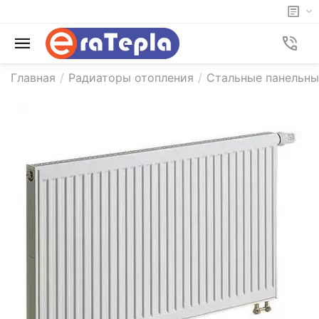
Главная
/
Радиаторы отопления
/
Стальные панельны