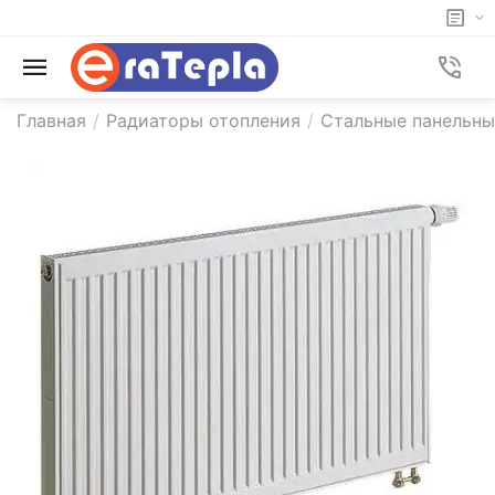
Главная
/
Радиаторы отопления
/
Стальные панельны