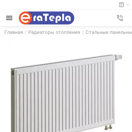
Главная
/
Радиаторы отопления
/
Стальные панельны