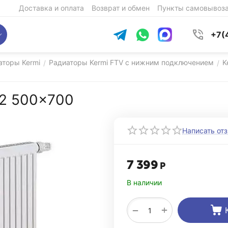
Доставка и оплата
Возврат и обмен
Пункты самовывоз
+7(
аторы Kermi
Радиаторы Kermi FTV с нижним подключением
K
/
/
12 500x700
Написать от
7 399
Р
В наличии
+
−