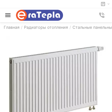
Главная
/
Радиаторы отопления
/
Стальные панельны