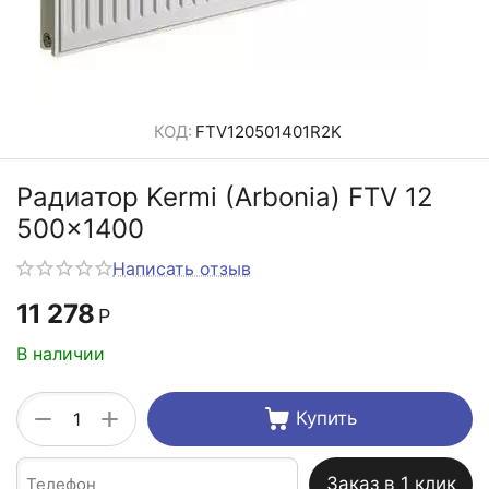
КОД:
FTV120501401R2K
Радиатор Kermi (Arbonia) FTV 12
500x1400
Написать отзыв
11 278
Р
В наличии
+
−
Купить
Заказ в 1 клик