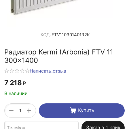
КОД:
FTV110301401R2K
Радиатор Kermi (Arbonia) FTV 11
300x1400
Написать отзыв
7 218
Р
В наличии
+
−
Купить
Заказ в 1 клик