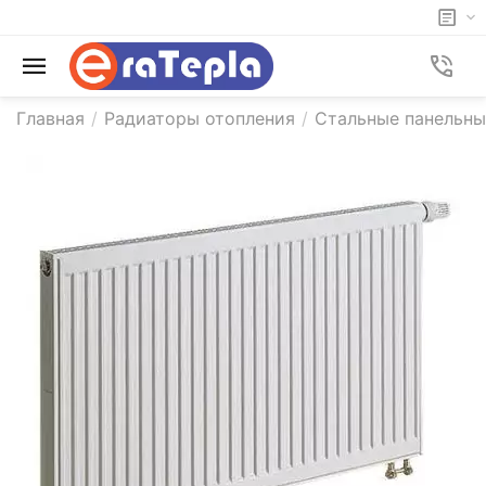
Главная
/
Радиаторы отопления
/
Стальные панельны