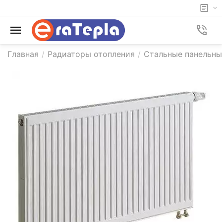
Главная
/
Радиаторы отопления
/
Стальные панельны