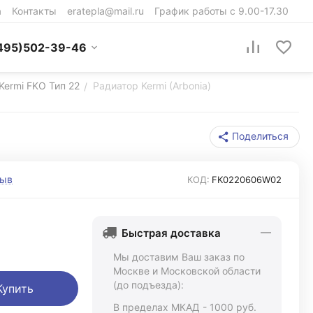
а
Контакты
eratepla@mail.ru
График работы с 9.00-17.30
495)502-39-46
Kermi FKO Тип 22
Радиатор Kermi (Arbonia)
/
Поделиться
зыв
КОД:
FK0220606W02
Быстрая доставка
Мы доставим Ваш заказ по
Москве и Московской области
(до подъезда):
Купить
В пределах МКАД - 1000 руб.