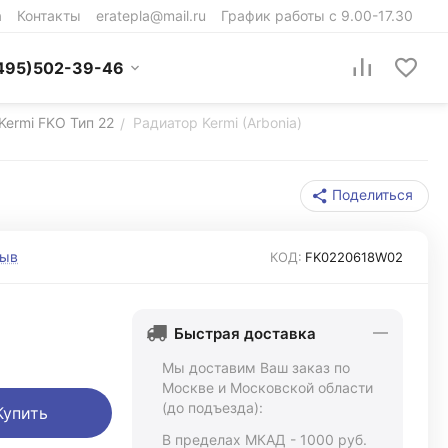
а
Контакты
eratepla@mail.ru
График работы с 9.00-17.30
495)502-39-46
Kermi FKO Тип 22
Радиатор Kermi (Arbonia)
/
Поделиться
зыв
КОД:
FK0220618W02
Быстрая доставка
Мы доставим Ваш заказ по
Москве и Московской области
(до подъезда):
Купить
В пределах МКАД - 1000 руб.