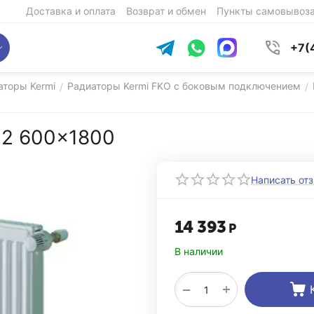
Доставка и оплата
Возврат и обмен
Пункты самовывоз
+7(
аторы Kermi
Радиаторы Kermi FKO с боковым подключением
/
/
 22 600x1800
Написать от
14 393
Р
В наличии
+
−