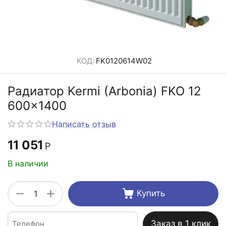
КОД:
FK0120614W02
Радиатор Kermi (Arbonia) FKO 12
600x1400
Написать отзыв
11 051
Р
В наличии
+
−
Купить
Заказ в 1 клик