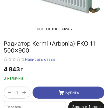
КОД:
FK0110509W02
Радиатор Kermi (Arbonia) FKO 11
500x900
Написать отзыв
4 843
Р
В наличии
+
−
Купить
Заказ в 1 клик