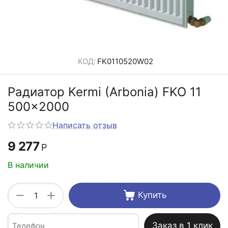
КОД:
FK0110520W02
Радиатор Kermi (Arbonia) FKO 11
500x2000
Написать отзыв
9 277
Р
В наличии
+
−
Купить
Заказ в 1 клик