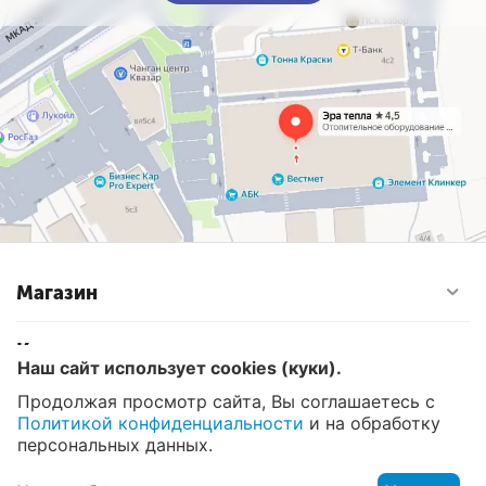
Магазин
Контакты
Наш сайт использует cookies (куки).
Продолжая просмотр сайта, Вы соглашаетесь с
Политикой конфиденциальности
и на обработку
© 2008 - 2026 Эра Тепла. Интернет магазин отопительных
систем и водоснабжения в Москве
персональных данных.