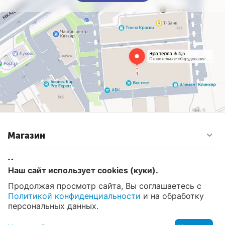
Магазин
Контакты
Наш сайт использует cookies (куки).
Продолжая просмотр сайта, Вы соглашаетесь с
Политикой конфиденциальности
и на обработку
© 2008 - 2026 Эра Тепла. Интернет магазин отопительных
систем и водоснабжения в Москве
персональных данных.