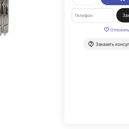
За
Отложит
Заказать консу