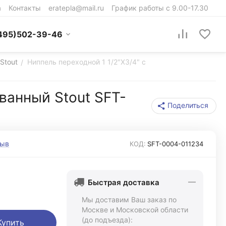
а
Контакты
eratepla@mail.ru
График работы с 9.00-17.30
495)502-39-46
Stout
Ниппель переходной 1 1/2"X3/4" c
/
ванный Stout SFT-
Поделиться
зыв
КОД:
SFT-0004-011234
Быстрая доставка
Мы доставим Ваш заказ по
Москве и Московской области
(до подъезда):
Купить