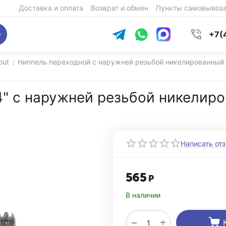
Доставка и оплата
Возврат и обмен
Пункты самовывоз
+7(
out
Ниппель переходной c наружней резьбой никелированный 
/
4" c наружней резьбой никелиро
Написать от
565
Р
В наличии
+
−