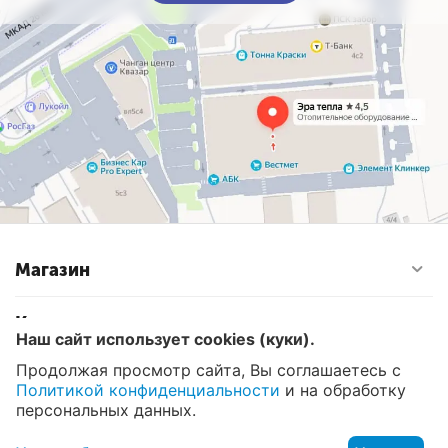
Магазин
Контакты
Наш сайт использует cookies (куки).
Продолжая просмотр сайта, Вы соглашаетесь с
Политикой конфиденциальности
и на обработку
© 2008 - 2026 Эра Тепла. Интернет магазин отопительных
систем и водоснабжения в Москве
персональных данных.