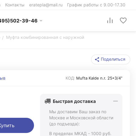
а
Контакты
eratepla@mail.ru
График работы с 9.00-17.30
495)502-39-46
e
Муфта комбинированная с наружной
/
Поделиться
зыв
КОД:
Mufta Kalde n.r. 25*3/4"
Быстрая доставка
Мы доставим Ваш заказ по
Москве и Московской области
(до подъезда):
Купить
В пределах МКАД - 1000 руб.