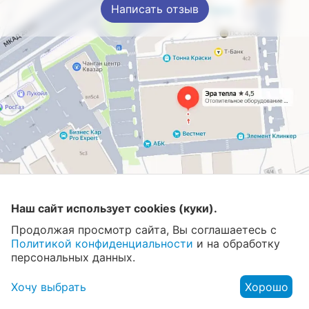
Написать отзыв
Магазин
Наш сайт использует cookies (куки).
Продолжая просмотр сайта, Вы соглашаетесь с
Контакты
Политикой конфиденциальности
и на обработку
персональных данных.
Хочу выбрать
Хорошо
© 2008 - 2026 Эра Тепла. Интернет магазин отопительных
систем и водоснабжения в Москве