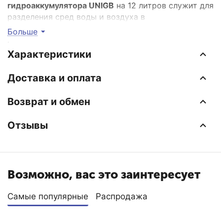
гидроаккумулятора UNIGB
на 12 литров cлужит для
разделения сред воды и воздуха в
расширительных баках. Изготовлена из каучука
Больше
марки EPDM.
Характеристики
Интернет-магазин отопительных систем и
водоснабжения EraTepla.ru предлагает
купить
Доставка и оплата
мембрану для гидроаккумулятора UNIGB 12 л.
по
самой низкой цене с доставкой по Москве и
Возврат и обмен
Московской области.
Отзывы
Возможно, вас это заинтересует
Самые популярные
Распродажа