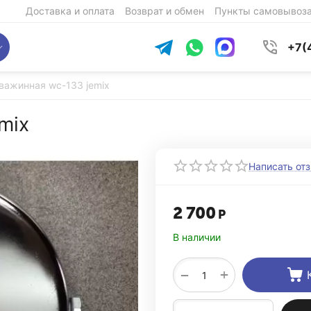
Доставка и оплата
Возврат и обмен
Пункты самовывоз
+7(
важинная wc-133 jemix
mix
Написать от
2 700
Р
В наличии
+
−