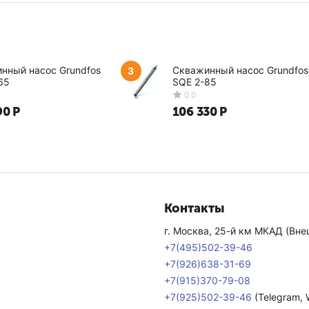
нный насос Grundfos
Скважинный насос Grundfos
3
65
SQE 2-85
90
Р
106 330
Р
0.0
0.0
Контакты
г. Москва, 25-й км МКАД (Внеш
+7(495)502-39-46
+7(926)638-31-69
+7(915)370-79-08
+7(925)502-39-46
(Telegram,