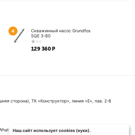
Скважинный насос Grundfos
4
SQE 3-80
129 360
Р
0.0
няя сторона), ТК «Конструктор», линия «Е», пав. 2-8
 WhatsApp, MAX)
Наш сайт использует cookies (куки).