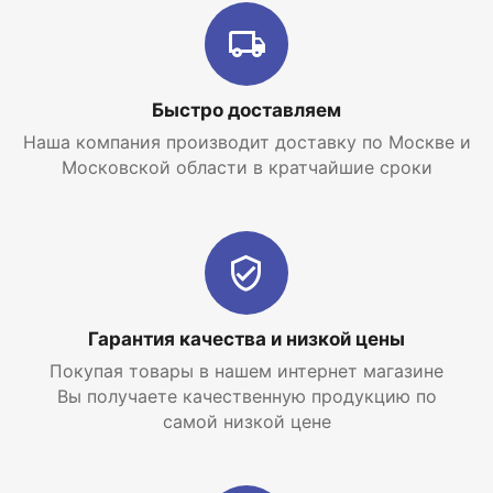
баков и резервуаров, повысить давление для
системы водоснабжения с максимальным напором
в 35 м
Интернет-магазин отопительных систем и
Быстро доставляем
водоснабжения
EraTepla.ru
предлагает
купить
погружной колодезный насос Grundfos
SB 3-35
Наша компания производит доставку по Москве и
M
по самой низкой цене с доставкой по Москве и
Московской области в кратчайшие сроки
Московской области.
Гарантия качества и низкой цены
Покупая товары в нашем интернет магазине
Вы получаете качественную продукцию по
самой низкой цене