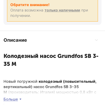
Обратите внимание!
Оплата возможна
только наличными
при
получении.
Описание
Колодезный насос Grundfos SB 3-
35 M
Новый погружной
колодезный (повысительный,
вертикальный) насос Grundfos
SB 3-35
M
(производитель: Италия) мощностью 0,8 кВт с
корпусом из композитных материалов и
Больше
нержавеющей стали, без поплавкового