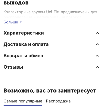
выходов
Коллекторные группы Uni-Fitt предназначены для
распределения и регулирования потоков
Больше
теплоносителя в низко- или высокотемпературных
системах отопления. Оснащены регулировочными
Характеристики
вентялими на подающем коллекторе и
термостатическими вентялими (с возможностью
Доставка и оплата
установки термоэлектрических приводов) на
обратном коллекторе. Каждое изделие
Возврат и обмен
укомплектовано дренажным клапаном /
воздухоотводчиком, который может быть
использован для заполнения системы.
Отзывы
Возможно, вас это заинтересует
Самые популярные
Распродажа