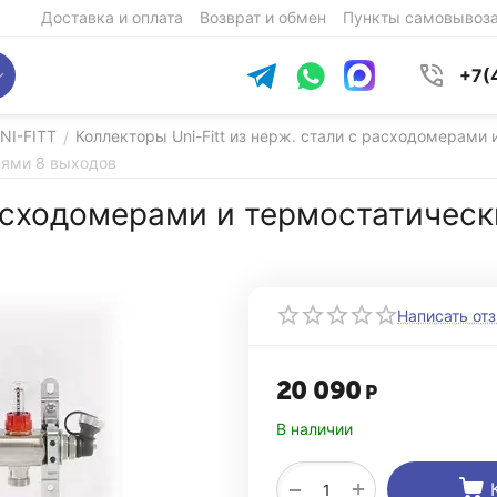
Доставка и оплата
Возврат и обмен
Пункты самовывоз
+7(
NI-FITT
Коллекторы Uni-Fitt из нерж. стали с расходомерами
/
лями 8 выходов
расходомерами и термостатичес
Написать от
20 090
Р
В наличии
+
−