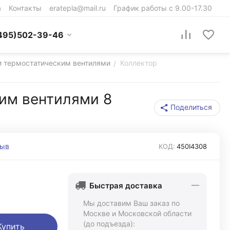
а
Контакты
eratepla@mail.ru
График работы с 9.00-17.30
495)502-39-46
 и термостатическим вентилями
Коллектор
/
ким вентилями 8
Поделиться
зыв
КОД:
450I4308
Быстрая доставка
Мы доставим Ваш заказ по
Москве и Московской области
(до подъезда):
Купить