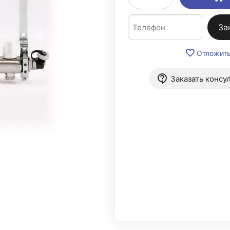
За
Отложит
Заказать консу