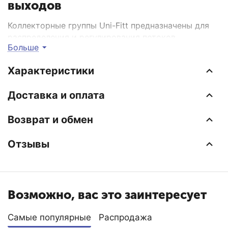
выходов
Коллекторные группы Uni-Fitt предназначены для
распределения и регулирования потоков
Больше
теплоносителя в низко- или высокотемпературных
системах отопления. Оснащены расходомерами на
Характеристики
подающем коллекторе и термостатическими
вентялими (с возможностью установки
Доставка и оплата
термоэлектрических приводов) на обратном
коллекторе. Каждое изделие укомплектовано
Возврат и обмен
дренажным клапаном / воздухоотводчиком,
который может быть использован для заполнения
системы.
Отзывы
Возможно, вас это заинтересует
Самые популярные
Распродажа