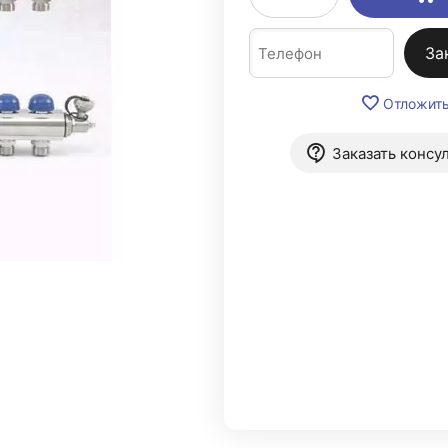
За
Отложит
Заказать консу