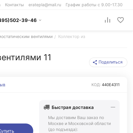
а
Контакты
eratepla@mail.ru
График работы с 9.00-17.30
495)502-39-46
рмостатическим вентилями
Коллектор из
/
вентилями 11
Поделиться
зыв
КОД:
440Е4311
Быстрая доставка
Мы доставим Ваш заказ по
Москве и Московской области
(до подъезда):
Купить