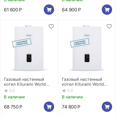
61 600
Р
64 900
Р
Газовый настенный
Газовый настенный
котел Kiturami World
котел Kiturami World
Alpha C-30
Alpha C-35
0.0
0.0
В наличии
В наличии
68 750
Р
74 800
Р