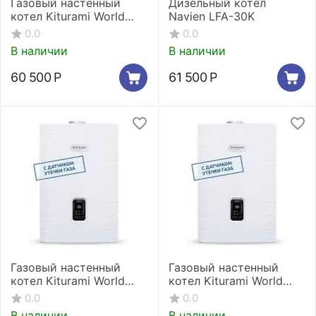
Газовый настенный
Дизельный котел
котел Kiturami World
Navien LFA-30K
Alpha C-15
0.0
0.0
В наличии
В наличии
60 500
Р
61 500
Р
Газовый настенный
Газовый настенный
котел Kiturami World
котел Kiturami World
Alpha C-18
Alpha C-24
0.0
0.0
В наличии
В наличии