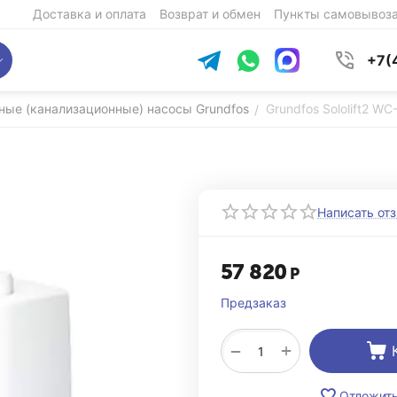
Доставка и оплата
Возврат и обмен
Пункты самовывоз
+7(
ные (канализационные) насосы Grundfos
Grundfos Sololift2 WC
/
Написать от
57 820
Р
Предзаказ
+
−
Отложит