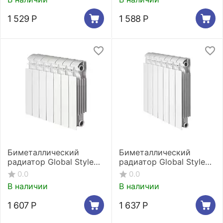
1 529
Р
1 588
Р
Биметаллический
Биметаллический
радиатор Global Style
радиатор Global Style
Plus 350 1 секция
Plus 500 1 секция
0.0
0.0
В наличии
В наличии
1 607
Р
1 637
Р