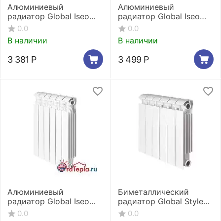
Алюминиевый
Алюминиевый
радиатор Global Iseo
радиатор Global Iseo
350 3 секции
500 3 секции
0.0
0.0
В наличии
В наличии
3 381
Р
3 499
Р
Алюминиевый
Биметаллический
радиатор Global Iseo
радиатор Global Style
350 4 секции
Extra 350 3 секции
0.0
0.0