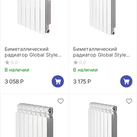
Биметаллический
Биметаллический
радиатор Global Style
радиатор Global Style
Extra 350 2 секции
Extra 500 2 секции
0.0
0.0
В наличии
В наличии
3 058
Р
3 175
Р