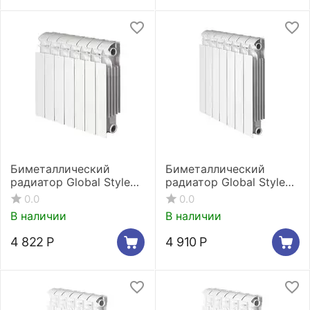
Биметаллический
Биметаллический
радиатор Global Style
радиатор Global Style
Plus 350 3 секции
Plus 500 3 секции
0.0
0.0
В наличии
В наличии
4 822
Р
4 910
Р