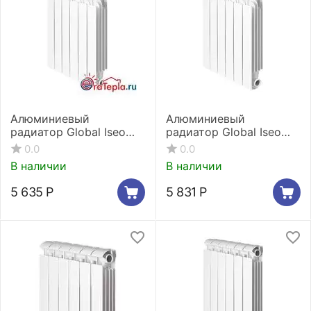
Алюминиевый
Алюминиевый
радиатор Global Iseo
радиатор Global Iseo
350 5 секций
500 5 секций
0.0
0.0
В наличии
В наличии
5 635
Р
5 831
Р