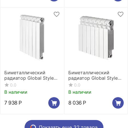
Биметаллический
Биметаллический
радиатор Global Style
радиатор Global Style
Extra 500 5 секций
Plus 350 5 секций
0.0
0.0
В наличии
В наличии
7 938
Р
8 036
Р
Показать еще 32 товара