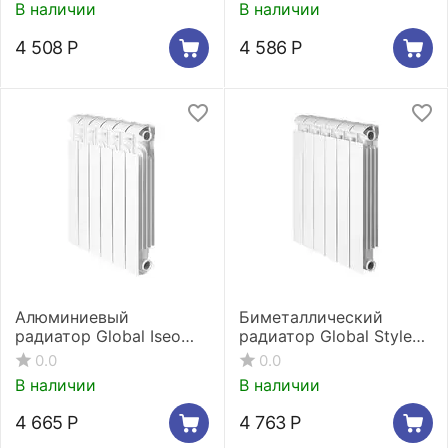
В наличии
В наличии
4 508
Р
4 586
Р
Алюминиевый
Биметаллический
радиатор Global Iseo
радиатор Global Style
500 4 секции
Extra 500 3 секции
0.0
0.0
В наличии
В наличии
4 665
Р
4 763
Р