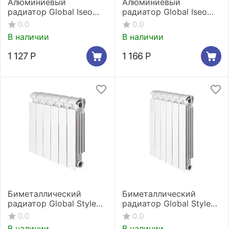
Алюминиевый
Алюминиевый
радиатор Global Iseo
радиатор Global Iseo
350 1 секция
500 1 секция
0.0
0.0
В наличии
В наличии
1 127
Р
1 166
Р
Биметаллический
Биметаллический
радиатор Global Style
радиатор Global Style
Extra 350 1 секция
Extra 500 1 секция
0.0
0.0
В наличии
В наличии