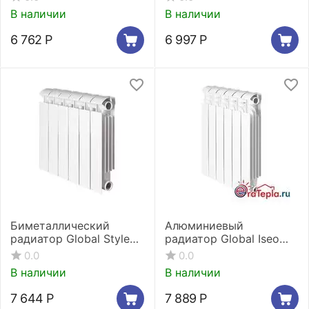
В наличии
В наличии
6 762
Р
6 997
Р
Биметаллический
Алюминиевый
радиатор Global Style
радиатор Global Iseo
Extra 350 5 секций
350 7 секций
0.0
0.0
В наличии
В наличии
7 644
Р
7 889
Р