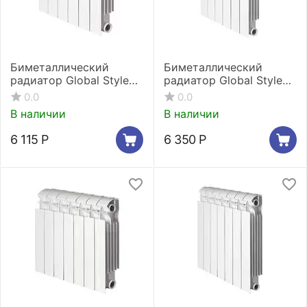
Биметаллический
Биметаллический
радиатор Global Style
радиатор Global Style
Extra 350 4 секции
Extra 500 4 секции
0.0
0.0
В наличии
В наличии
6 115
Р
6 350
Р