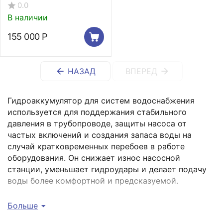
вертикальный
0.0
В наличии
155 000
Р
НАЗАД
ВПЕРЕД
Гидроаккумулятор для систем водоснабжения
используется для поддержания стабильного
давления в трубопроводе, защиты насоса от
частых включений и создания запаса воды на
случай кратковременных перебоев в работе
оборудования. Он снижает износ насосной
станции, уменьшает гидроудары и делает подачу
воды более комфортной и предсказуемой.
В свою очередь, гидроаккумуляторы для отопления
Больше
компенсируют тепловое расширение
теплоносителя, предотвращают опасные скачки