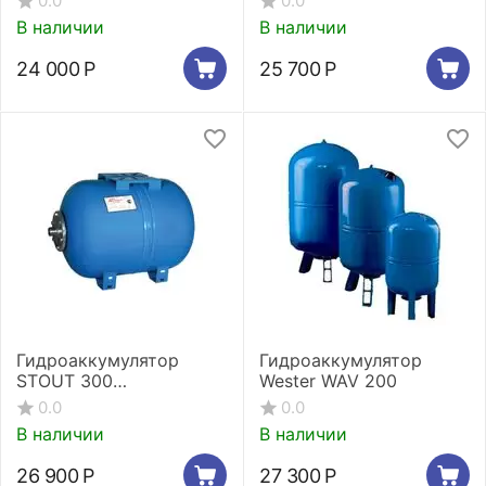
0.0
0.0
В наличии
В наличии
24 000
Р
25 700
Р
Гидроаккумулятор
Гидроаккумулятор
STOUT 300
Wester WAV 200
горизонтальный
0.0
0.0
В наличии
В наличии
26 900
Р
27 300
Р