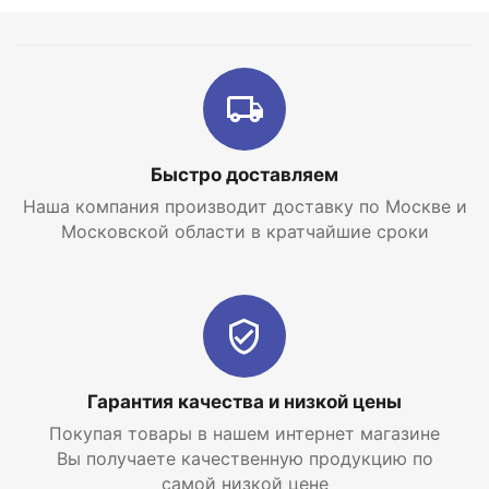
устройства.
Вы все еще выбираете современный экономичный
котел для отопления? В интернет магазине
отопительных систем и горячего водоснабжения
EraTepla.ru
Вы всегда сможете
купить газовый
настенный котел Vaillant turboTEC pro VUW 242/5-
3
по самой низкой цене с доставкой по Москве и
Быстро доставляем
Московской области.
Наша компания производит доставку по Москве и
Московской области в кратчайшие сроки
Гарантия качества и низкой цены
Покупая товары в нашем интернет магазине
Вы получаете качественную продукцию по
самой низкой цене