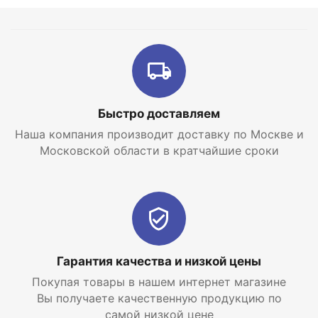
устройства.
Вы все еще выбираете современный экономичный
котел для отопления? В интернет магазине
отопительных систем и горячего водоснабжения
EraTepla.ru
Вы всегда сможете
купить газовый
настенный котел Vaillant turboTEC plus VUW
242/5-5
по самой низкой цене с доставкой по
Быстро доставляем
Москве и Московской области.
Наша компания производит доставку по Москве и
Московской области в кратчайшие сроки
Гарантия качества и низкой цены
Покупая товары в нашем интернет магазине
Вы получаете качественную продукцию по
самой низкой цене