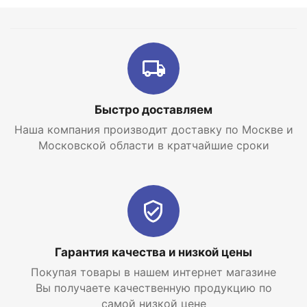
котел для отопления? В интернет магазине
отопительных систем и горячего водоснабжения
EraTepla.ru
Вы всегда сможете
купить газовый
настенный котел Vaillant turboTEC plus VU 122/5-5
по самой низкой цене с доставкой по Москве и
Московской области.
Быстро доставляем
Наша компания производит доставку по Москве и
Московской области в кратчайшие сроки
Гарантия качества и низкой цены
Покупая товары в нашем интернет магазине
Вы получаете качественную продукцию по
самой низкой цене