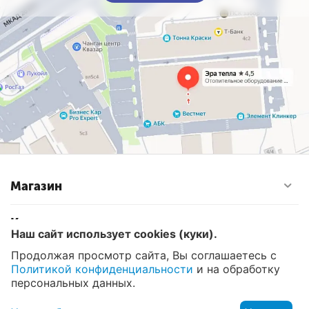
Магазин
Контакты
Наш сайт использует cookies (куки).
Продолжая просмотр сайта, Вы соглашаетесь с
Политикой конфиденциальности
и на обработку
© 2008 - 2026 Эра Тепла. Интернет магазин отопительных
систем и водоснабжения в Москве
персональных данных.