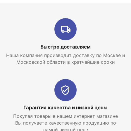
устройства.
Вы все еще выбираете современный экономичный
котел для отопления? В интернет магазине
отопительных систем и горячего водоснабжения
EraTepla.ru
Вы всегда сможете
купить газовый
настенный котел Vaillant atmoTEC plus VUW 240/5-
5
по самой низкой цене с доставкой по Москве и
Быстро доставляем
Московской области.
Наша компания производит доставку по Москве и
Московской области в кратчайшие сроки
Гарантия качества и низкой цены
Покупая товары в нашем интернет магазине
Вы получаете качественную продукцию по
самой низкой цене