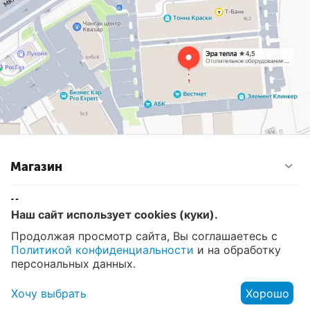
Магазин
Контакты
Наш сайт использует cookies (куки).
Продолжая просмотр сайта, Вы соглашаетесь с
Политикой конфиденциальности
и на обработку
© 2008 - 2026 Эра Тепла. Интернет магазин отопительных
систем и водоснабжения в Москве
персональных данных.
Хочу выбрать
Хорошо