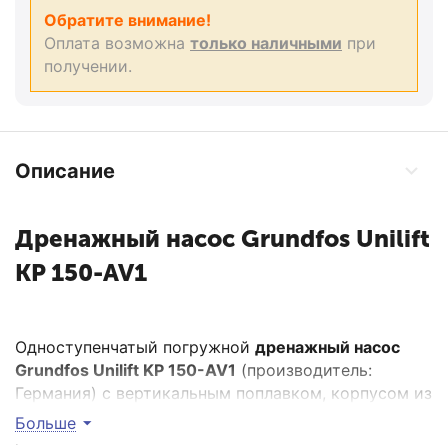
Обратите внимание!
Оплата возможна
только наличными
при
получении.
Описание
Дренажный насос Grundfos Unilift
KP 150-AV1
Одноступенчатый погружной
дренажный насос
Grundfos Unilift KP 150-AV1
(производитель:
Германия) с вертикальным поплавком, корпусом из
нержавеющей стали и вертикальным напорным
Больше
патрубком. Насос имеет сетчатый фильтр (из