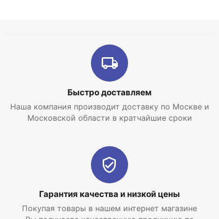
исполнению
Экономичность в эксплуатации
Безопасность использования
Заключение
Водонагреватель
BB-N NL2 150 V/S1 SUNSYSTEM
—
надёжное и эффективное устройство, которое
Быстро доставляем
обеспечивает эффективный процесс нагрева воды
Наша компания производит доставку по Москве и
и позволяет сэкономить энергию, снизив расходы
Московской области в кратчайшие сроки
на отопление в долгосрочной перспективе.
Гарантия качества и низкой цены
Покупая товары в нашем интернет магазине