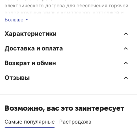
электрического догрева для обеспечения горячей
водой крупных жилых комплексов, коттеджей и
коммерческих объектов.
Больше
Характеристики
Преимущества модели
Оптимальный объём для среднего потребления
Доставка и оплата
воды
Возврат и обмен
Компактные размеры при вместительном баке
Эффективный теплообмен благодаря продуманной
Отзывы
конструкции
Длительное сохранение температуры воды
Надёжная защита от коррозии и перегрева
Возможно, вас это заинтересует
Автоматическое управление температурным
режимом
Самые популярные
Распродажа
Простота монтажа благодаря настенному