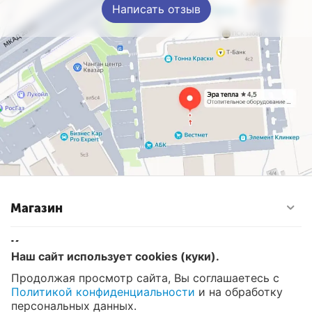
Написать отзыв
Магазин
Контакты
Наш сайт использует cookies (куки).
Продолжая просмотр сайта, Вы соглашаетесь с
Политикой конфиденциальности
и на обработку
© 2008 - 2026 Эра Тепла. Интернет магазин отопительных
систем и водоснабжения в Москве
персональных данных.