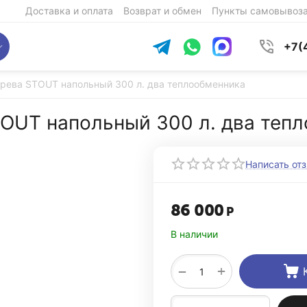
Доставка и оплата
Возврат и обмен
Пункты самовывоз
+7(
грева STOUT напольный 300 л. два теплообменника
TOUT напольный 300 л. два теп
Написать от
86 000
Р
В наличии
+
−