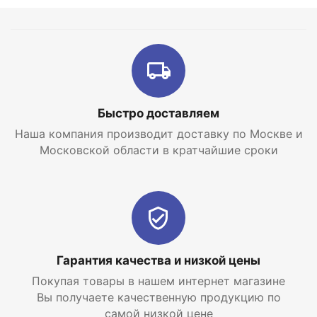
производство новых аксессуаров.
Радиаторы Rifar Base (Рифар Бейс) 200 имеют
межосевое расстояние 200 мм, но при этом в
модельном ряде есть радиаторы с межосевым
растоянием 350 и 500 мм. Секции соединены
между собой с помощью специальных
Быстро доставляем
силиконовых прокладок.
Наша компания производит доставку по Москве и
Интернет-магазин отопительных систем и
Московской области в кратчайшие сроки
водоснабжения
EraTepla.ru
предлагает
купить
биметаллический радиатор Rifar Base 200
9 секций
по самой низкой цене с доставкой по
Москве и Московской области.
Гарантия качества и низкой цены
Покупая товары в нашем интернет магазине
Вы получаете качественную продукцию по
самой низкой цене