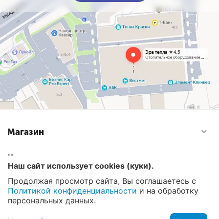
Магазин
Контакты
Наш сайт использует cookies (куки).
Продолжая просмотр сайта, Вы соглашаетесь с
Политикой конфиденциальности
и на обработку
© 2008 - 2026 Эра Тепла. Интернет магазин отопительных
систем и водоснабжения в Москве
персональных данных.